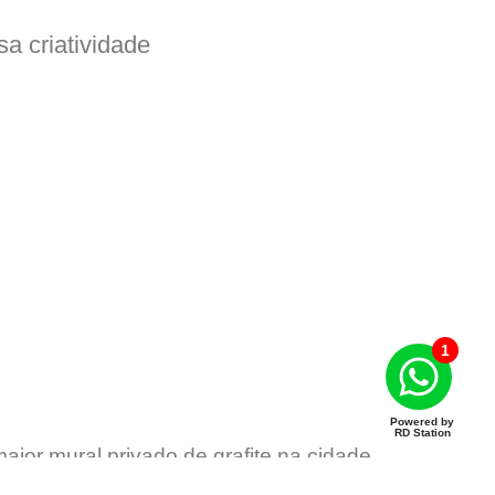
a criatividade
1
Powered by
RD Station
aior mural privado de grafite na cidade