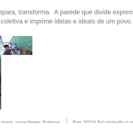
para, transforma. A parede que divide express
coletiva e imprime ideias e ideais de um povo.
 mais populares formas
Em 2024 foi pintado o m
s centros.
do Rio de Janeiro.