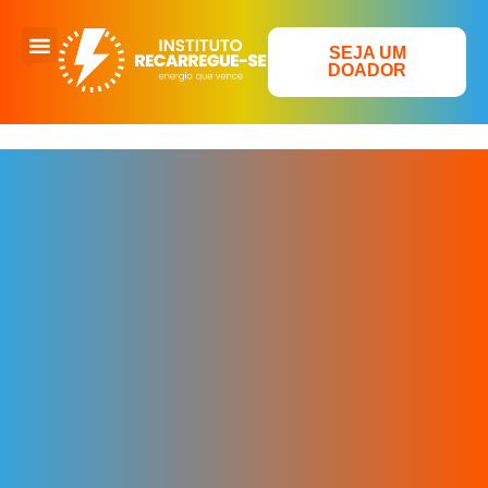
SEJA UM
DOADOR
É SIM LÁ EM ACARI