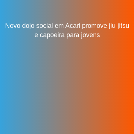
Novo dojo social em Acari promove jiu-jitsu
e capoeira para jovens