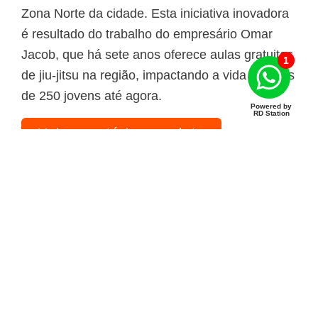
Zona Norte da cidade. Esta iniciativa inovadora
é resultado do trabalho do empresário Omar
Jacob, que há sete anos oferece aulas gratuitas
1
de jiu-jitsu na região, impactando a vida de mais
de 250 jovens até agora.
Powered by
RD Station
Veja a matéria completa